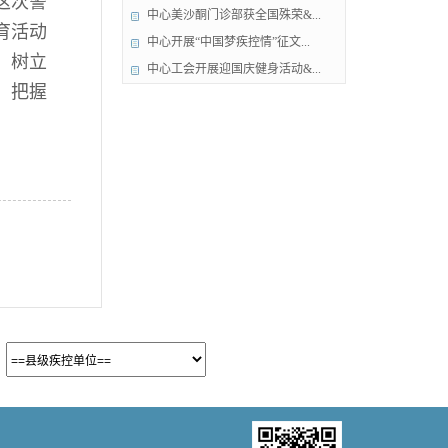
这次警
中心美沙酮门诊部获全国殊荣&...
育活动
中心开展“中国梦疾控情”征文...
，树立
中心工会开展迎国庆健身活动&...
，把握