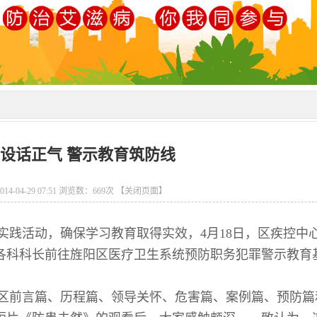
设话正气 警示教育筑防线
14-04-29 07:51 浏览数：
669
次
【关闭页面】
实践活动，确保学习教育取得实效，4月18日，区疾控中
各科科长前往旌阳区医疗卫生系统预防职务犯罪警示教育
前言篇、历程篇、领导关怀、危害篇、案例篇、预防篇