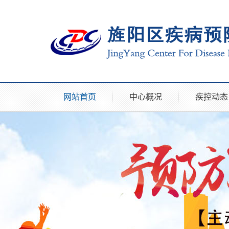
网站首页
中心概况
疾控动态