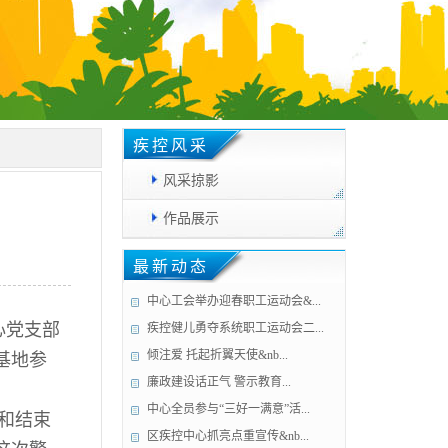
疾控风采
风采掠影
作品展示
最新动态
中心工会举办迎春职工运动会&...
心党支部
疾控健儿勇夺系统职工运动会二...
倾注爱 托起折翼天使&nb...
基地参
廉政建设话正气 警示教育...
中心全员参与“三好一满意”活...
和结束
区疾控中心抓亮点重宣传&nb...