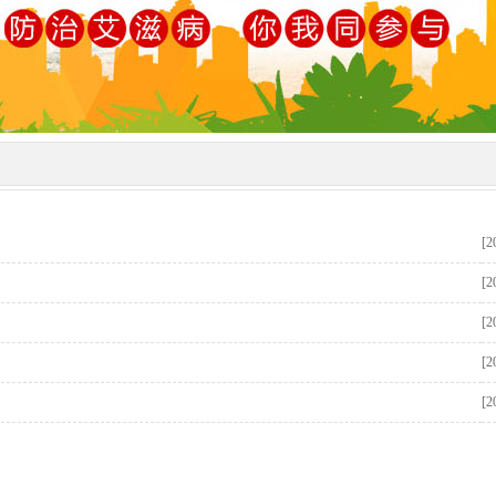
[2
[2
[2
[2
[2