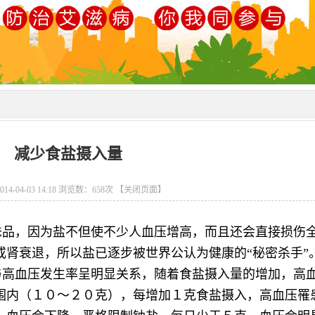
减少食盐摄入量
14-04-03 14:18 浏览数：
658
次
【关闭页面】
品，因为盐不但使不少人血压增高，而且还会直接损伤
或肾衰退，所以盐已逐步被世界公认为健康的“秘密杀手”
高血压发生率呈明显关系，随着食盐摄入量的增加，高
围内（１０～２０克），每增加１克食盐摄入，高血压罹