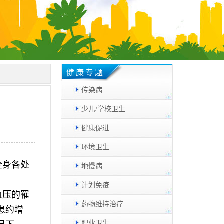
健康专题
传染病
少儿/学校卫生
健康促进
环境卫生
全身各处
地慢病
。
计划免疫
血压的罹
药物维持治疗
患约增
职业卫生