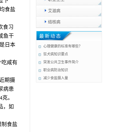
显下
均食盐
艾滋病
结核病
饮食习
咸鱼干
最新动态
变是日本
心理健康的标准有哪些？
狂犬病知识要点
“吃咸有
突发公共卫生事件简介
职业病防治知识
减少食盐摄入量
近期摄
尿病患
4克。
品，如
限制食盐