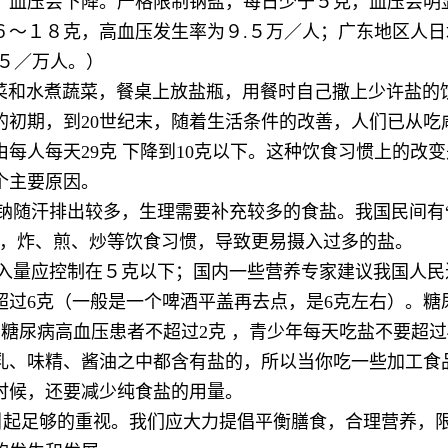
，血压会下降。严格限制钠盐，每日少于５克，血压会明
６～１８克，高血压发生率为９.５万／人；广东地区人日
２.５／万人。）
和水煮蔬菜，餐桌上放盐瓶，用餐时自己撒上少许盐的
的初期，到20世纪末，随着生活条件的改善，人们已从吃
每人每天29克 下降到10克以下。这种饮食习惯上的改
个主要原因。
随汗排出较多，生理需要补充较多的食盐。我国民间有
油，炸、煎、炒等饮食习惯，导致更易摄入过多的盐。
入量应控制在５克以下；国内一些营养专家建议我国人民
超过6克（一般是一个啤酒平盖再去点，是6克左右）。糖
，糖尿病高血压患者不超过2克 ，青少年每天吃盐不要超过
乳、味精、酱油之中都含有盐的，所以当你吃一些加工食
的时候，还要减少纯食盐的用量。
起足够的重视。我们应大力提倡平衡膳食，合理营养，